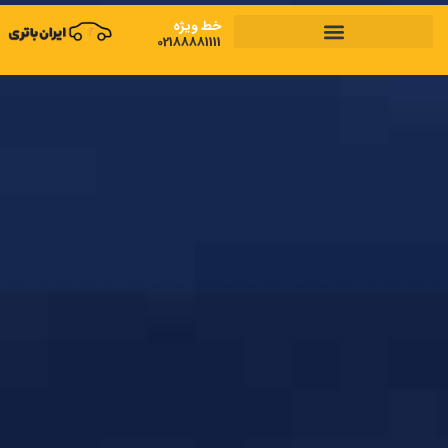
رش
خط ویژه
ه
02188881111
حتوا