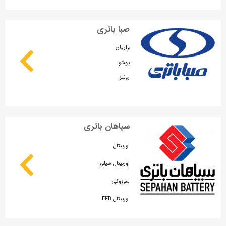
صبا باتری
واریان
یوشو
رونیز
سپاهان باتری
اوربیتال
اوربیتال سیلور
سوزوکی
اوربیتال EFB