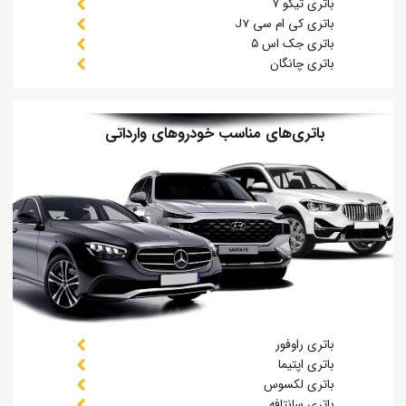
باتری تیگو ۷
باتری کی ام سی J7
باتری جک اس ۵
باتری چانگان
باتری‌های مناسب خودروهای وارداتی
باتری راوفور
باتری اپتیما
باتری لکسوس
باتری سانتافه