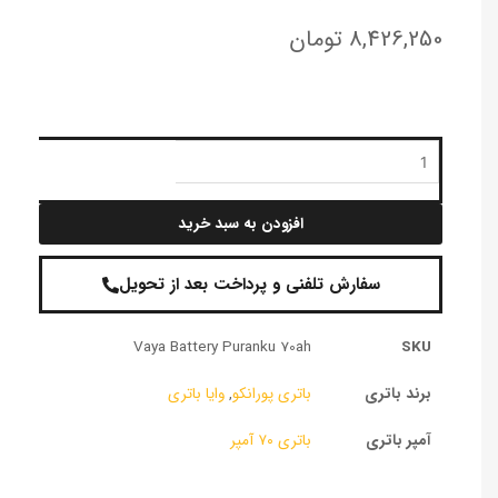
8,426,250
تومان
باتری
پورانکو
۷۰
آمپر
افزودن به سبد خرید
عدد
سفارش تلفنی و پرداخت بعد از تحویل
Vaya Battery Puranku 70ah
SKU
برند باتری
باتری پورانکو
,
وایا باتری
آمپر باتری
باتری ۷۰ آمپر