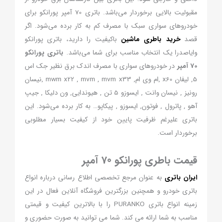
مقبولیت بالایی برخوردار می‌باشد. باتری 70 آمپر پورانکو برای
خودروهای سواری سبک با مصرف کم به کار برده می‌شود. اگر
قصد
خرید باطری ماشین
باکیفیت را دارید، باتری پورانکو
وایاصدرا یک انتخاب مناسب برای شما می‌باشد.
باتری پورانکو
70 آمپر
در خودروهای سواری با مصرف اندک برق نظیر جک اس
5, لیفان x60 ,ام وی ام, mwm x22 , mvm , mvm x33 ,نیسان
رونیز , نیسان وانت , ایسوزو 5 تن , هیوندایی, ون دلیکا , جیپ
آهو , پاترول , فوتون, ایسوزو , پیکاپو… به کار برده می‌شود. این
باتری علیرغم ظرفیت پایین خود از کیفیت بسیار مطلوبی
برخوردار است.
قیمت باطری پورانکو 70 آمپر
ایران باتری
به عنوان مرجع تخصصی اطلاع رسانی درباره انواع
باتری خودرو و همچنین بزرگترین فروشگاه آنلاین فعال در این
زمینه انواع باتری PURANKO را با بالاترین کیفیت و قیمتی
مناسب به شما ارائه می کند. شما می توانید به صورت حضوری و