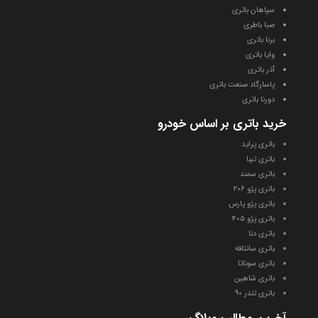
سپاهان باتری
صبا باطری
برنا باتری
وایا باتری
آذر باتری
پاسارگاد صنعت باتری
دورنا باتری
خرید باتری بر اساس خودرو
باتری پراید
باتری تیبا
باتری سمند
باتری پژو
۲۰۶
باتری پ
ژو پارس
باتری پژو ۴
۰۵
باتری دنا
باتری سانتافه
باتری سوناتا
باتری شاهین
باتری تندر 90