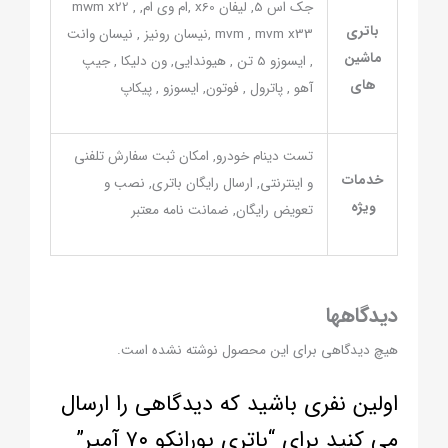
جک اس 5, لیفان x60 ,ام وی ام, mwm x22 ,
باتری
mvm , mvm x33 ,نیسان رونیز , نیسان وانت
ماشین
, ایسوزو 5 تن , هیوندایی, ون دلیکا , جیپ
های
آهو , پاترول , فوتون, ایسوزو , پیکاپ
تست دینام خودرو, امکان ثبت سفارش تلفنی
خدمات
و اینترنتی, ارسال رایگان باتری, نصب و
ویژه
تعویض رایگان, ضمانت نامه معتبر
دیدگاهها
هیچ دیدگاهی برای این محصول نوشته نشده است.
اولین نفری باشید که دیدگاهی را ارسال
می کنید برای “باتری پورانکو ۷۰ آمپر”