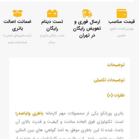
قیمت مناسب
ارسال فوری و
تست دینام
ضمانت اصالت
تعویض رایگان
رایگان
باتری
بهترین قیمت باطری
در تهران
ماشین
تست رایگان باتری و
ارايه باتری‌های اصلی با
دینام
ضمانتنامه معتبر
توضیحات
توضیحات تکمیلی
نظرات (0)
باتری پورانکو یکی از محصولات مهم کارخانه
باطری وایاصدرا
است. تکنولوژی فوق العاده ساخت و کیفیت و قدرت بالای آن
باعث شده تا این باطری موفق به اخذ گواهی های بین المللی
داخلی و خارجی شود. این باتری بین کارشناسان برق خودرو از