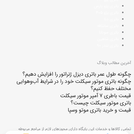
باتری پ
ژو پارس
باتری پژو ۴
۰۵
باتری دنا
باتری سانتافه
باتری سوناتا
باتری شاهین
باتری تندر 90
آخرین مطالب وبلاگ
چگونه طول عمر باتری دیزل ژنراتور را افزایش دهیم؟
چگونه باتری موتور سیکلت خود را در شرایط آب‌وهوایی
مختلف حفظ کنیم؟
قیمت باطری 7 آمپر موتور سیکلت
باتری موتور سیکلت چیست؟
قیمت و خرید باتری موتو وسپا
تمامي كالاها و خدمات اين پایگاه دارای مجوزهاي لازم از مراجع مربوطه