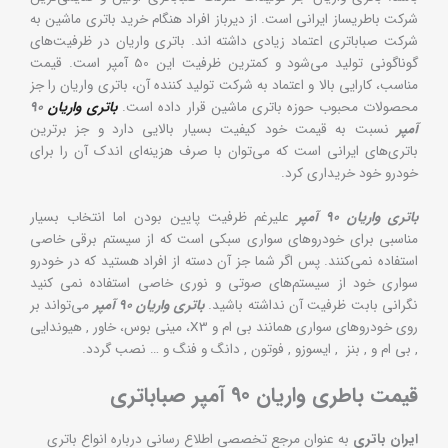
شرکت باطریساز ایرانی است. از دیرباز افراد هنگام خرید باتری ماشین به
شرکت صباباتری اعتماد زیادی داشته اند. باتری واریان در ظرفیت‌های
گوناگونی تولید می‌شود و کمترین ظرفیت این 50 آمپر است. قیمت
مناسب، کارایی بالا و اعتماد به شرکت تولید کننده آن، باتری واریان را جز
محصولات محبوب حوزه باتری ماشین قرار داده است.
باتری واریان
90
آمپر
نسبت به قیمت خود کیفیت بسیار بالایی دارد و جز برترین
باتری‌های ایرانی است که می‌توان با صرف هزینه‎‎‌ای اندک آن را برای
خودرو خود خریداری کرد.
باتری واریان 90 آمپر
علیرغم ظرفیت پایین بودن اما انتخاب بسیار
مناسبی برای خودروهای سواری سبکی است که از سیستم برقی خاصی
استفاده نمی‌کنند. پس اگر شما جز آن دسته از افراد هستید که در خودرو
سواری خود از سیستم‌های صوتی و نوری خاصی استفاده نمی کنید
نگرانی بابت ظرفیت آن نداشته باشید.
باتری واریان 90 آمپر
می‌تواند بر
روی خودروهای سواری همانند بی ام و X3، مینی بوس، خاور , هیوندایی
, بی ام و , بنز , ایسوزو , فوتون , دانگ و فنگ و … نصب گردد.
قیمت باطری واریان 90 آمپر صباباتری
ایران باتری
به عنوان مرجع تخصصی اطلاع رسانی درباره انواع باتری