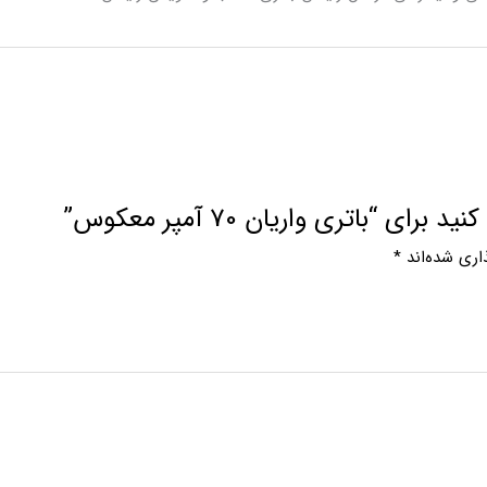
“باتری واریان 70 آمپر معکوس”
اری شده‌اند
*