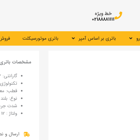
خط ویژه
02188881111
و
باتری بر اساس آمپر
باتری موتورسیکلت
فروش 
مشخصات باتری واریان 70
گارانتی: 12 ماهه
تکنولوژی 
قطب: مع
نوع: بلند
شدت جریان : 
ولتاژ : 12 ولت
ارسال و ن