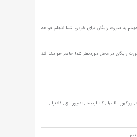
دینام به صورت رایگان برای خودرو شما انجام خواهد
صورت رایگان در محل موردنظر شما حاضر خواهند شد
هیوندایی , هیوندای سانتافه , آزرا , توسان , سوناتا , مردا 3 , نیسان ماکسیما , تویوتا کمری , تویوتا رفور, هیوندا i40 , وراکروز , النترا , کیا اپتیما , اسپورتیج , کادنزا ,
تبر