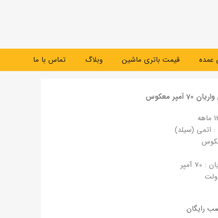
عمده
قیمت باتری ماشین
وبلاگ
تماس با ما
 آمپر معکوس
: اتمی (سیلد)
کوس
70 آمپر
صب رایگان