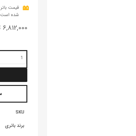
شده است.
6,812,000
ت
باتری
واریان
70
آمپر
معکوس
عدد
س
SKU
برند باتری