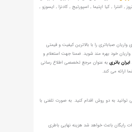
ی , هیوندای سانتافه , آزرا , توسان , سوناتا , مردا 3 , نیسان ماکسیما , تویوتا کمری , تویوتا رفور, هیوندا i40 , وراکروز , النترا , کیا اپتیما , اسپورتیج , کادنزا , ایسوزو ,
واریان صباباتری را با بالاترین کیفیت و قیمتی
اریان خود بهره مند شوید. ضمنا جهت استعلام و
.
ایران باتری
به عنوان مرجع تخصصی اطلاع رسانی
ما ارائه می کند.
توانید به دو روش اقدام کنید. به صورت تلفنی با
مات رایگان باعث خواهد شد هزینه نهایی باطری