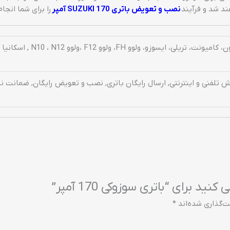
د شد و فرآیند
نصب و تعویض باتری SUZUKI 170 آمپر
را برای شما انجام
N10 ، N12 , اسکانیا , رنو و ماشین آلات کشاورزی نظیر تراکتور , دانگ و فنگ و …
تلفنی و اینترنتی, ارسال رایگان باتری, نصب و تعویض رایگان, ضمانت نا
 برای “باتری سوزوکی 170 آمپر”
ت‌گذاری شده‌اند
*