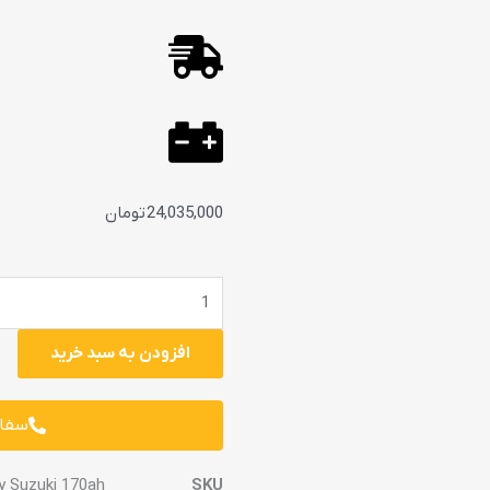
24,035,000
تومان
باتری
سوزوکی
170
افزودن به سبد خرید
آمپر
عدد
سفار
y Suzuki 170ah
SKU