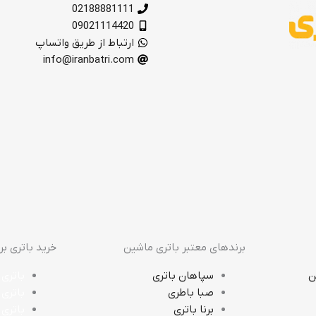
02188881111
09021114420
ارتباط از طریق واتساپ
info@iranbatri.com
برندهای معتبر باتری ماشین
خرید باتری ب
ن
سپاهان باتری
باتری 
صبا باطری
باتری 
برنا باتری
باتری