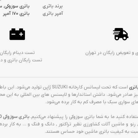
برند باتری
باتری سوزوکی
,
س
آمپر باتری
باتری ۱۷۰ آمپر
ی و تعویض رایگان در تهران
تست دینام رایگان
تست رایگان باتری و دی
اتری
است که تحت لیسانس کارخانه SUZUKI ژا
ز صادر می‌شود. داشتن استاندارها و لایسنس های بین المللی به این مح
فاده کنید ما به شما باتری سوزوکی را پیشنهاد می‌کنیم.
باتری سوزوکی 170 آمپر
، ولوو FH، ولوو F12 ،ولوو N10 ، N12 , اسکانیا , رنو و ماشین آلات کشاورزی نظیر تراکتور , دانگ
 نسبت به کیفیت باتری ماشین خود حساس هستند.