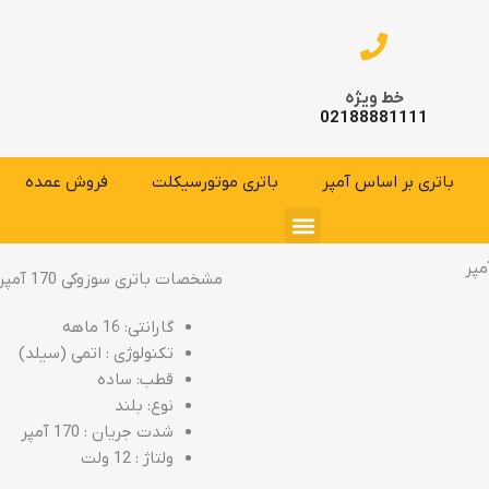
خط ویژه
02188881111
باتری بر اساس آمپر
باتری موتورسیکلت
فروش عمده
مشخصات باتری سوزوکی 170 آمپر
گارانتی: 16 ماهه
تکنولوژی : اتمی (سیلد)
قطب: ساده
نوع: بلند
شدت جریان : 170 آمپر
ولتاژ : 12 ولت