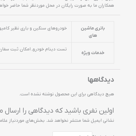
همکاران ما به صورت رایگان در محل موردنظر شما حاضر خواهن
باتری ماشین
خودروهای سنگین و باری نظیر کامیون، کامیونت، تریلی، ایسوزو، ولوو FH، ولوو F12 ،ولوو 
های
تست دینام خودرو, امکان ثبت سفارش 
خدمات ویژه
دیدگاهها
هیچ دیدگاهی برای این محصول نوشته نشده است.
اولین نفری باشید که دیدگاهی را ارسال می کنید
نشانی ایمیل شما منتشر نخواهد شد.
بخش‌های موردنیاز علام