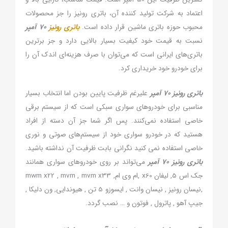
اعتماد به شرکت تولید کننده آن، باتری رونیز را جز محصولات
محبوب حوزه باتری ماشین قرار داده است.
باتری رونیز
70 آمپر
نسبت به قیمت خود کیفیت بسیار بالایی دارد و جز برترین
باتری‌های ایرانی است که می‌توان با صرف هزینه‎‎‌ای اندک آن را
برای خودرو خود خریداری کرد.
باتری رونیز 70 آمپر
علیرغم ظرفیت پایین بودن اما انتخاب بسیار
مناسبی برای خودروهای سواری سبکی است که از سیستم برقی
خاصی استفاده نمی‌کنند. پس اگر شما جز آن دسته از افراد
هستید که در خودرو سواری خود از سیستم‌های صوتی و نوری
خاصی استفاده نمی کنید نگرانی بابت ظرفیت آن نداشته باشید.
باتری رونیز 70 آمپر
می‌تواند بر روی خودروهای سواری همانند
جک اس 5, لیفان x60 ,ام وی ام, mwm x22 , mvm , mvm x33
,نیسان رونیز , نیسان وانت , ایسوزو 5 تن , هیوندایی, ون دلیکا ,
جیپ آهو , پاترول , فوتون و … نصب گردد.