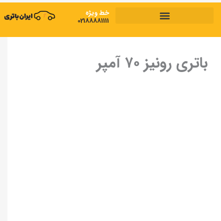
رش
خط ویژه
ه
02188881111
ایران باتری
»
صبا باتری
»
باتری رونیز
»
باتری رونیز ۷۰ آمپر
حتوا
باتری رونیز ۷۰ آمپر