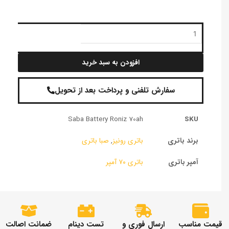
باتری
رونیز
۷۰
آمپر
افزودن به سبد خرید
عدد
سفارش تلفنی و پرداخت بعد از تحویل
Saba Battery Roniz 70ah
SKU
برند باتری
باتری رونیز
,
صبا باتری
آمپر باتری
باتری ۷۰ آمپر
قیمت مناسب
ارسال فوری و
تست دینام
ضمانت اصالت