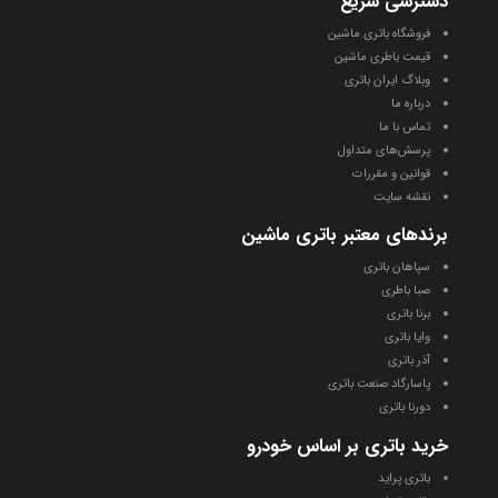
دسترسی سریع
t
فروشگاه باتری ماشین
a
قیمت باطری ماشین
g
وبلاگ ایران باتری
r
درباره ما
a
تماس با ما
پرسش‌های متداول
m
قوانین و مقررات
نقشه سایت
برندهای معتبر باتری ماشین
سپاهان باتری
صبا باطری
برنا باتری
وایا باتری
آذر باتری
پاسارگاد صنعت باتری
دورنا باتری
خرید باتری بر اساس خودرو
باتری پراید