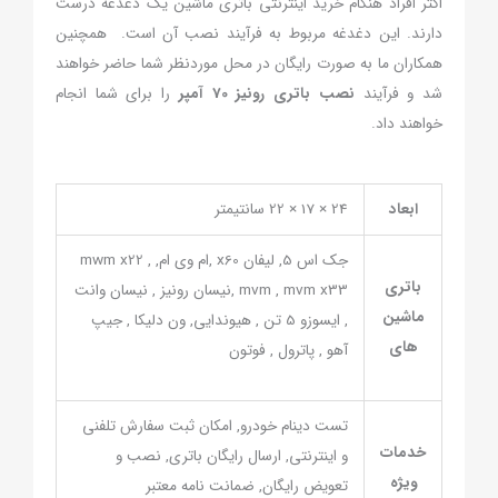
اکثر افراد هنگام خرید اینترنتی باتری ماشین یک دغدغه درست
دارند. این دغدغه مربوط به فرآیند نصب آن است. همچنین
همکاران ما به صورت رایگان در محل موردنظر شما حاضر خواهند
شد و فرآیند
نصب باتری رونیز 70 آمپر
را برای شما انجام
خواهند داد.
ابعاد
24 × 17 × 22 سانتیمتر
جک اس 5, لیفان x60 ,ام وی ام, mwm x22 ,
باتری
mvm , mvm x33 ,نیسان رونیز , نیسان وانت
ماشین
, ایسوزو 5 تن , هیوندایی, ون دلیکا , جیپ
های
آهو , پاترول , فوتون
تست دینام خودرو, امکان ثبت سفارش تلفنی
خدمات
و اینترنتی, ارسال رایگان باتری, نصب و
ویژه
تعویض رایگان, ضمانت نامه معتبر