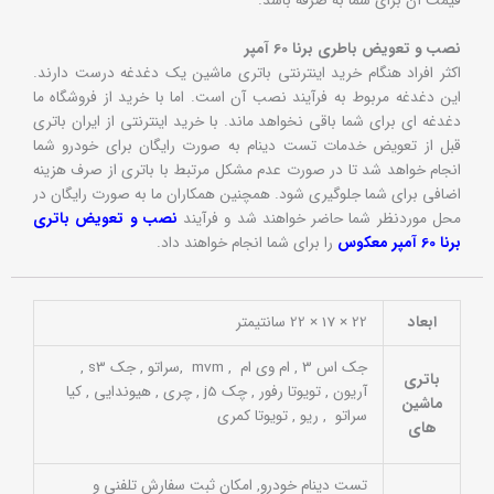
قیمت آن برای شما به صرفه باشد.
نصب و تعویض باطری برنا 60 آمپر
اکثر افراد هنگام خرید اینترنتی باتری ماشین یک دغدغه درست دارند.
این دغدغه مربوط به فرآیند نصب آن است. اما با خرید از فروشگاه ما
دغدغه ای برای شما باقی نخواهد ماند. با خرید اینترنتی از ایران باتری
قبل از تعویض خدمات تست دینام به صورت رایگان برای خودرو شما
انجام خواهد شد تا در صورت عدم مشکل مرتبط با باتری از صرف هزینه
اضافی برای شما جلوگیری شود. همچنین همکاران ما به صورت رایگان در
محل موردنظر شما حاضر خواهند شد و فرآیند
نصب و تعویض باتری
برنا 60 آمپر معکوس
را برای شما انجام خواهند داد.
ابعاد
22 × 17 × 22 سانتیمتر
جک اس 3 , ام وی ام , mvm ,سراتو , جک s3 ,
باتری
آریون , تویوتا رفور , چک j5 , چری , هیوندایی , کیا
ماشین
سراتو , ریو , تویوتا کمری
های
تست دینام خودرو, امکان ثبت سفارش تلفنی و