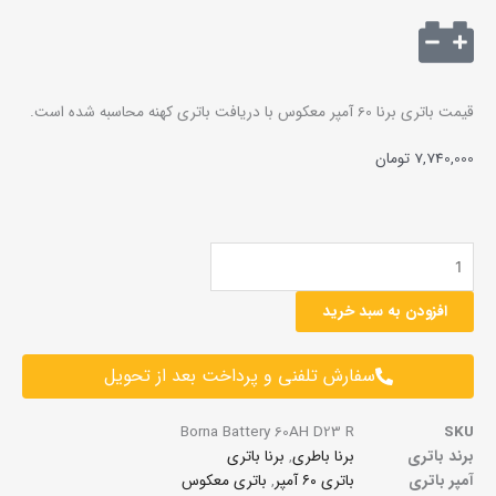
قیمت باتری برنا 60 آمپر معکوس با دریافت باتری کهنه محاسبه شده است.
7,740,000
تومان
باتری
برنا
60
افزودن به سبد خرید
آمپر
معکوس
سفارش تلفنی و پرداخت بعد از تحویل
عدد
Borna Battery 60AH D23 R
SKU
برند باتری
برنا باطری
,
برنا باتری
آمپر باتری
باتری ۶۰ آمپر
,
باتری معکوس