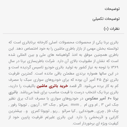
توضیحات
توضیحات تکمیلی
نظرات (0)
باتری برنا یکی از محصولات محصولات اصلی کارخانه برناباتری است که
توانسته بخش مهمی از بازار باطری ماشین را به خود اختصاص دهد. این
باطری همچنین موفق به اخذ گواهینامه های ملی و بین المللی شده
است که نشان از مقبولیت بالای آن دارد. شرکت باطریسازی برنا در سال
1369 با توجه به نیاز کشور به تولید باتری خودرو تاسیس گردیده است و
در این سالها همواره برندی مطمئن باقی مانده است. کمترین ظرفیت
باتری نوع 45 آمپر آن بوده که برای خودروهای سواری سبک با مصرف
کم به کار برده می‌شود. اگر قصد
خرید باتری ماشین
باکیفیت را دارید،
باتری برنا یک انتخاب درست با قیمت مناسب برای شما می‌باشد.
باتری
برنا 60 آمپر معکوس
در خودروهای سواری با مصرف اندک برق نظیر
جک اس 3 , ام وی ام , mvm ,سراتو , جک s3 , آریون , تویوتا رفور ,
چک j5 , چری , هیوندایی , کیا سراتو , ریو , تویوتا کمری و… بیشترین
کارایی و اثربخشی را دارد. این باتری علیرغم ظرفیت پایین خود از
کیفیت ویژه ای برخوردار است.