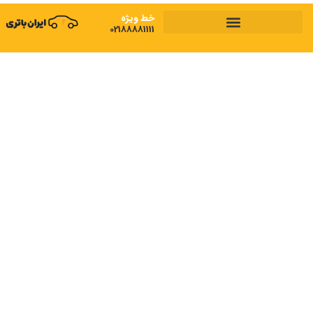
رش
خط ویژه
ه
02188881111
حتوا