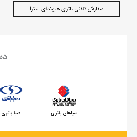
سفارش تلفنی باتری هیوندای النترا
دس
سپاهان باتری
صبا باتری