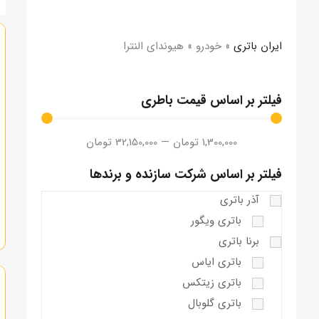
ایران باتری
»
خودرو
»
هیوندای النترا
فیلتر بر اساس قیمت باطری
1,300,000
تومان
—
32,150,000
تومان
فیلتر بر اساس شرکت سازنده و برندها
آذر باتری
باتری ویگور
برنا باتری
باتری ایاس
باتری زیتکس
باتری گلوبال