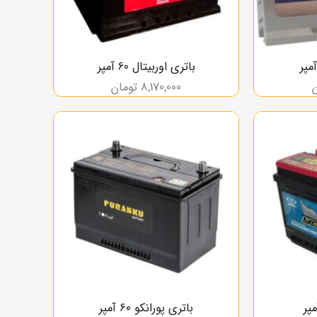
باتری اوربیتال 60 آمپر
8,170,000
تومان
باتری پورانکو ۶۰ آمپر