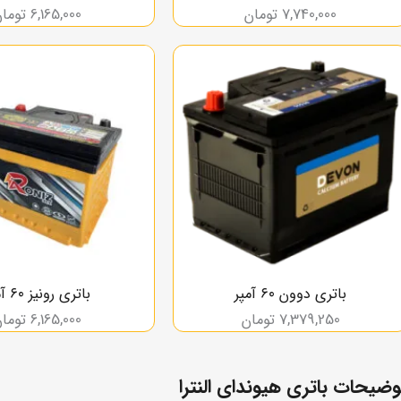
7,740,000
تومان
6,165,000
توما
باتری دوون ۶۰ آمپر
باتری رونیز ۶۰ آمپر
7,379,250
تومان
6,165,000
توما
وضیحات باتری هیوندای النترا