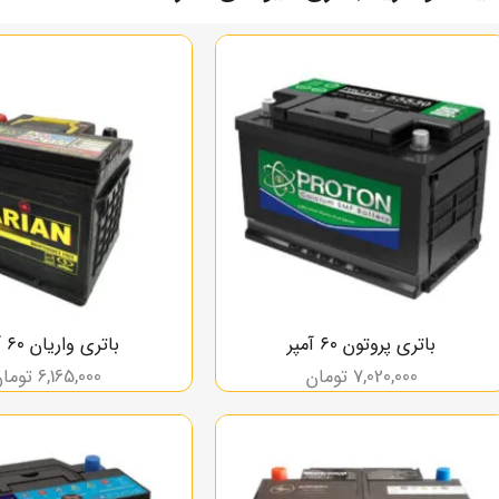
باتری پروتون ۶۰ آمپر
باتری واریان ۶۰ آمپر
7,020,000
تومان
6,165,000
توما