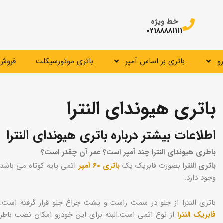
خط ویژه
02188881111
و
باتری بر اساس آمپر
باتری موتورسیکلت
فروش 
باتری هیوندای النترا
اطلاعات بیشتر درباره باتری هیوندای النترا
باطری هیوندای النترا چند آمپر است؟ عمر آن چقدر است؟
باتری النترا
بصورت فابریک یک
باتری ۶۰ آمپر
وجود دارد.
باتری النترا از جلو در سمت راست و پشت چراغ جلو قرار گرفته است. ابعاد آن ۲۵*۱۷*۲۰ سانتی متر (طول،عر
فابریک النترا
از نوع اتمی است.البته برای این خودرو امکان نصب باطری