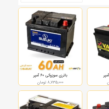
باتری سوزوکی 60 آمپر
ن
8,735,000
تومان