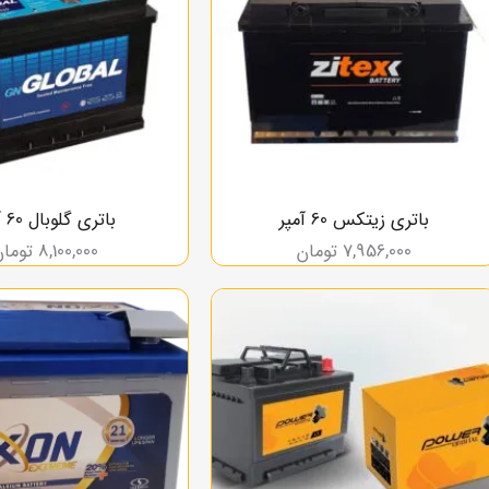
باتری زیتکس 60 آمپر
باتری گلوبال 60 آمپر
7,956,000
تومان
8,100,000
تومان