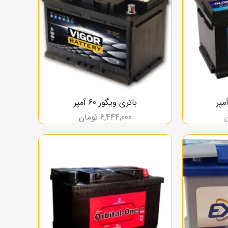
باتری ویگور 60 آمپر
6,444,000
تومان