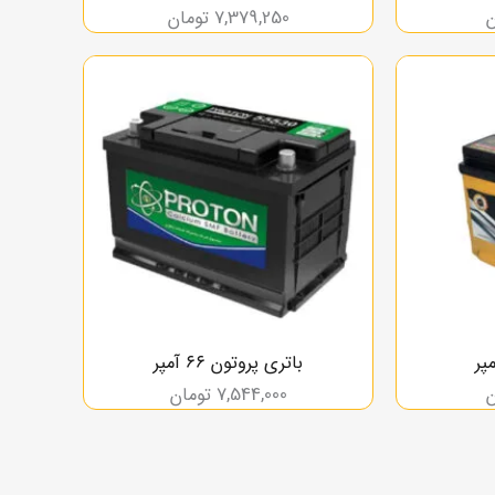
ن
7,379,250
تومان
باتری پروتون ۶۶ آمپر
ن
7,544,000
تومان