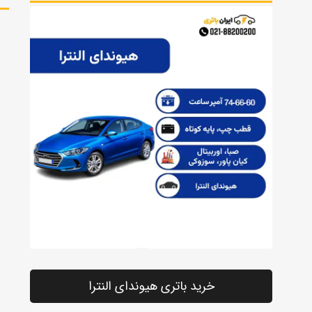
خرید باتری هیوندای النترا