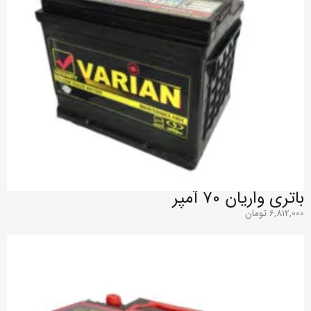
باتری واریان 70 آمپر
6,812,000
تومان