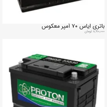
باتری ایاس ۷۰ آمپر معکوس
8,910,000
تومان