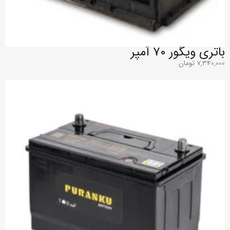
باتری ویگور 70 آمپر
7,340,000
تومان