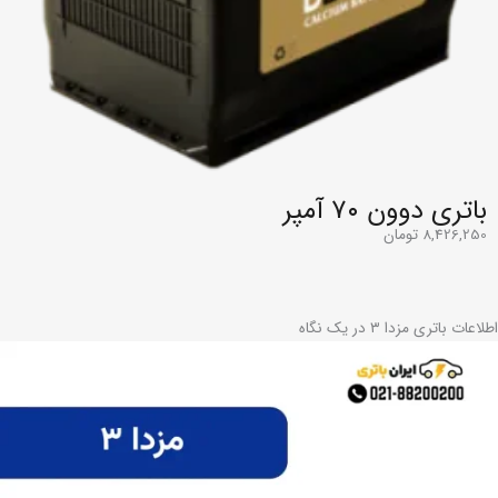
باتری دوون ۷۰ آمپر
8,426,250
تومان
اطلاعات باتری مزدا ۳ در یک نگاه