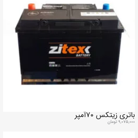
باتری زیتکس 70آمپر
9,075,000
تومان