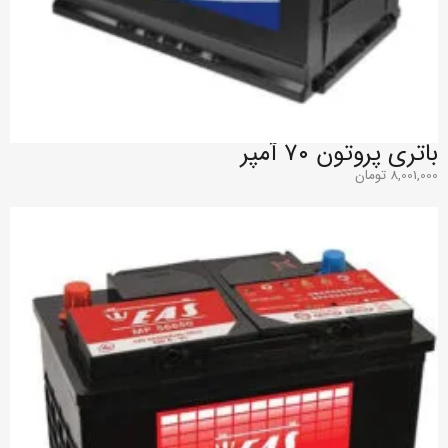
باتری پروتون ۷۰ آمپر
8,001,000
تومان