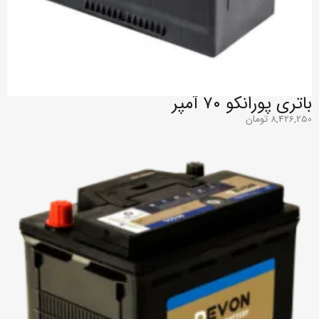
باتری پورانکو ۷۰ آمپر
8,426,250
تومان