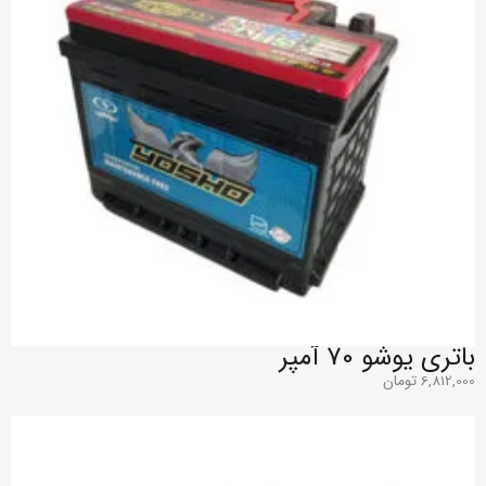
باتری یوشو 70 آمپر
6,812,000
تومان