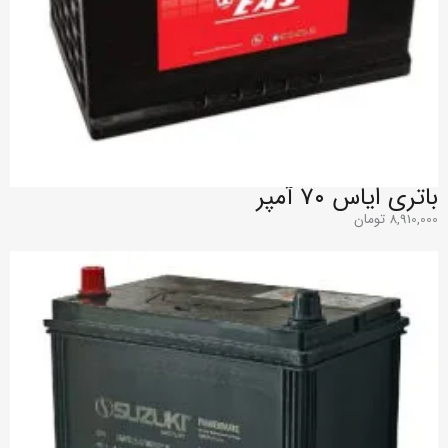
باتری ایاس 7۰ آمپر
8,910,000
تومان