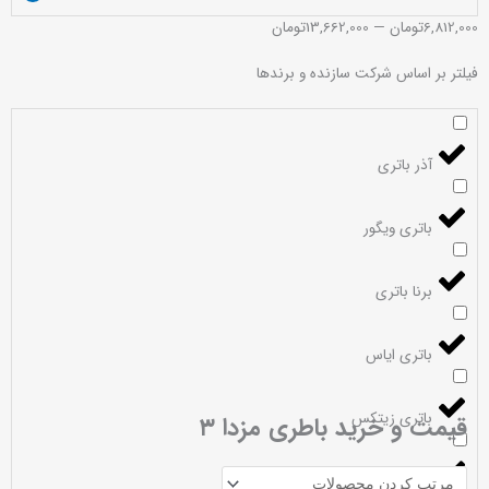
6,812,000
تومان
—
13,662,000
تومان
فیلتر بر اساس شرکت سازنده و برندها
آذر باتری
باتری ویگور
برنا باتری
باتری ایاس
باتری زیتکس
قیمت و خرید باطری مزدا ۳
باتری گلوبال