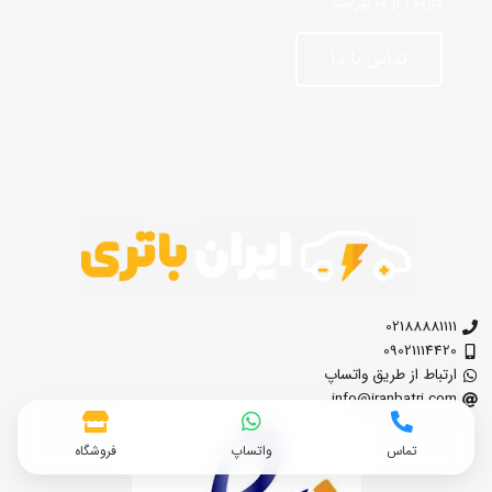
دارید؟ از ما بپرسید.
تماس با ما
02188881111
09021114420
ارتباط از طریق واتساپ
info@iranbatri.com
تماس
واتساپ
فروشگاه