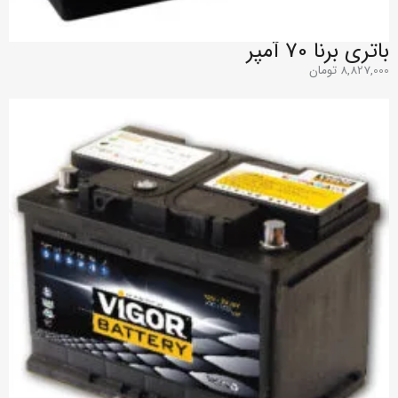
باتری برنا 70 آمپر
8,827,000
تومان