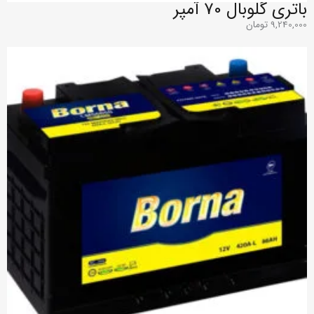
باتری گلوبال 70 آمپر
9,240,000
تومان