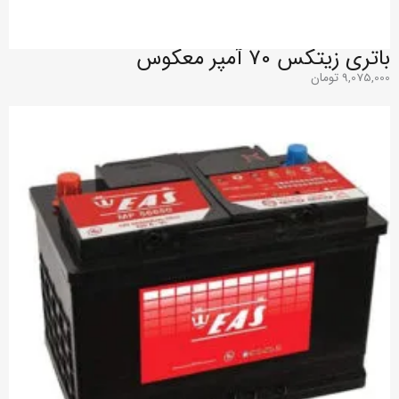
باتری زیتکس 70 آمپر معکوس
9,075,000
تومان