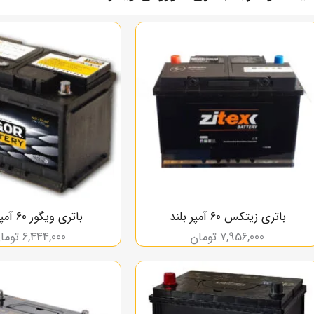
باتری زیتکس 60 آمپر بلند
باتری ویگور 60 آمپر بلند
7,956,000
تومان
6,444,000
توما