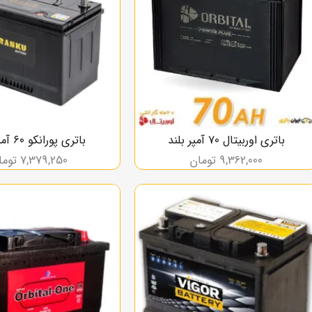
باتری اوربیتال 70 آمپر بلند
باتری پورانکو ۶۰ آمپر بلند
9,362,000
تومان
7,379,250
توما