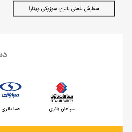
سفارش تلفنی باتری سوزوکی ویتارا
دس
سپاهان باتری
صبا باتری