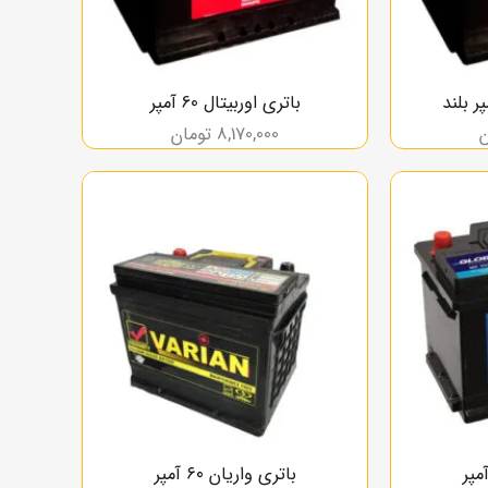
باتری اوربیتال 60 آمپر
ن
8,170,000
تومان
باتری واریان ۶۰ آمپر