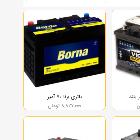
باتری برنا 70 آمپر
ن
8,827,000
تومان