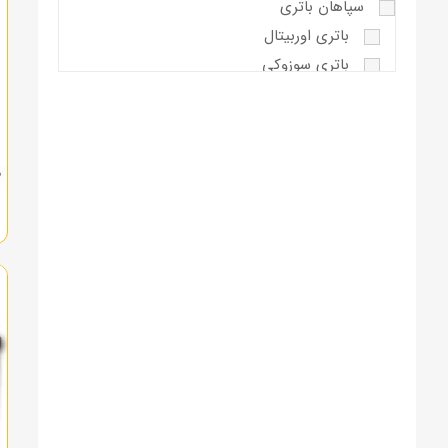
سپاهان باتری
باتری اوربیتال
باتری سوزوکی
صبا باتری
باتری اکسون
باتری واریان
کیان باتری
کیان پاور پریمیوم پلاس
وایا باتری
باتری پورانکو
باتری دوون
باتری وایا