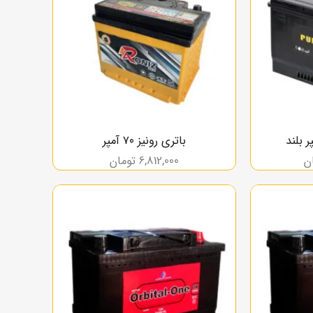
باتری رونیز ۷۰ آمپر
ن
6,812,000
تومان