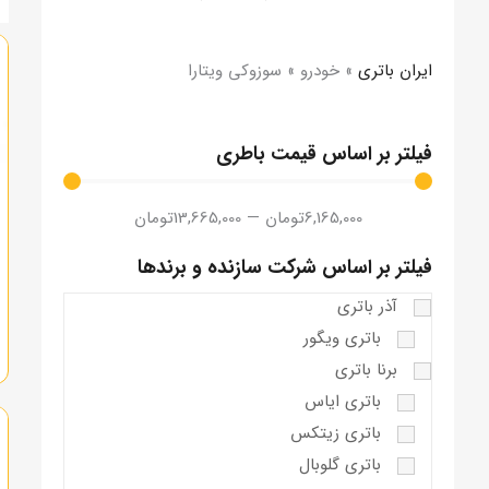
ایران باتری
»
خودرو
»
سوزوکی ویتارا
فیلتر بر اساس قیمت باطری
6,165,000
تومان
—
13,665,000
تومان
فیلتر بر اساس شرکت سازنده و برندها
آذر باتری
باتری ویگور
برنا باتری
باتری ایاس
باتری زیتکس
باتری گلوبال