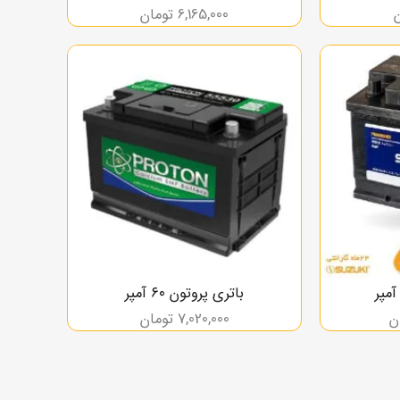
6,165,000
تومان
باتری پروتون ۶۰ آمپر
ن
7,020,000
تومان