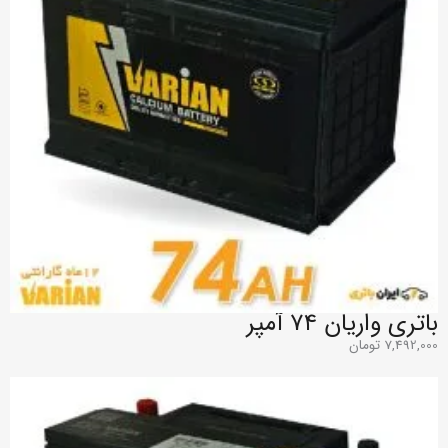
باتری وایا
باتری واریان ۷۴ آمپر
7,492,000
تومان