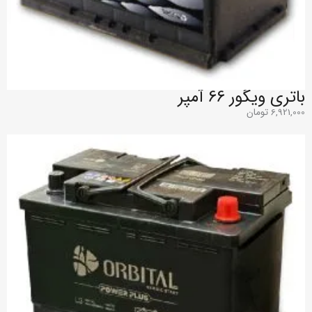
باتری ویگور 66 آمپر
6,921,000
تومان