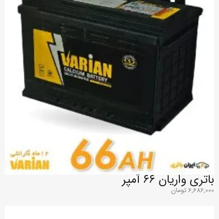
باتری واریان ۶۶ آمپر
6,686,000
تومان