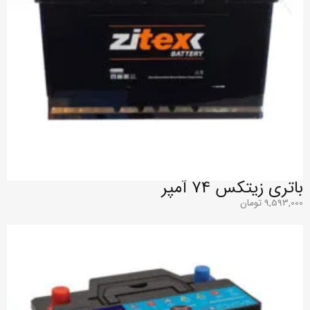
باتری زیتکس 74 آمپر
9,593,000
تومان