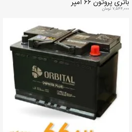
باتری پروتون ۶۶ آمپر
7,544,000
تومان