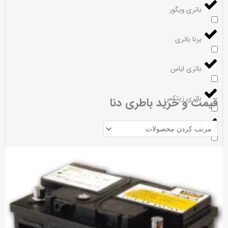
باتری ویگور
برنا باتری
باتری ایاس
باتری زیتکس
قیمت و خرید باطری دنا
باتری گلوبال
سپاهان باتری
باتری اوربیتال
باتری سوزوکی