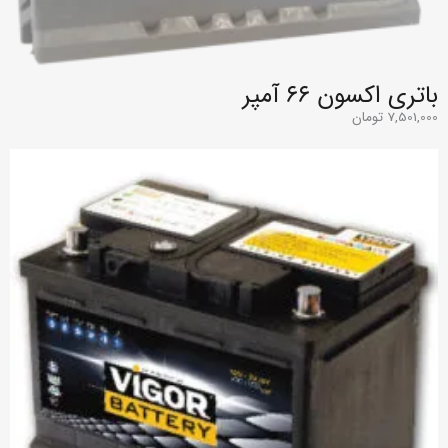
باتری اکسون ۶۶ آمپر
7,501,000
تومان