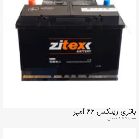
باتری زیتکس 66 آمپر
8,556,000
تومان