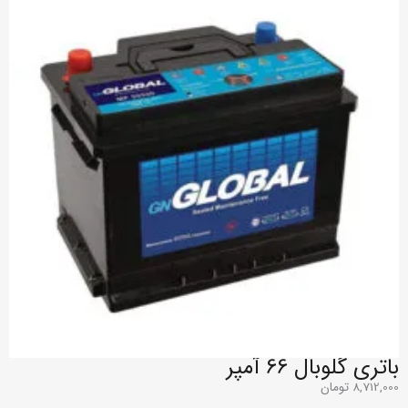
باتری گلوبال 66 آمپر
8,712,000
تومان