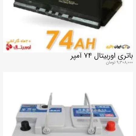
باتری اوربیتال 74 آمپر
9,308,000
تومان