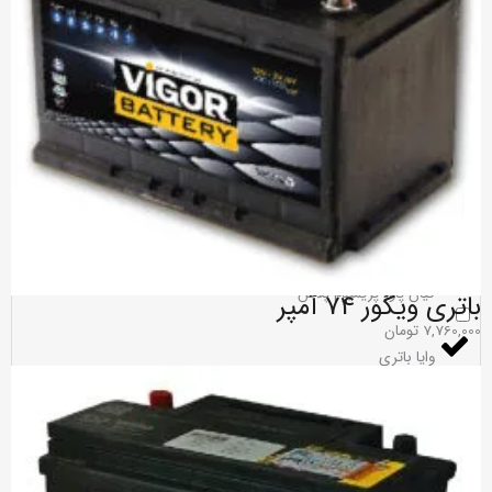
صبا باتری
باتری اکسون
باتری واریان
کیان باتری
کیان پاور پریمیوم پلاس
باتری ویگور 74 آمپر
7,760,000
تومان
وایا باتری
باتری پورانکو
باتری دوون