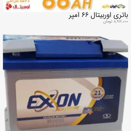
باتری اوربیتال 66 آمپر
8,912,000
تومان