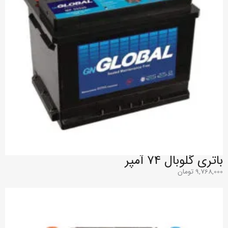
باتری گلوبال 74 آمپر
9,768,000
تومان