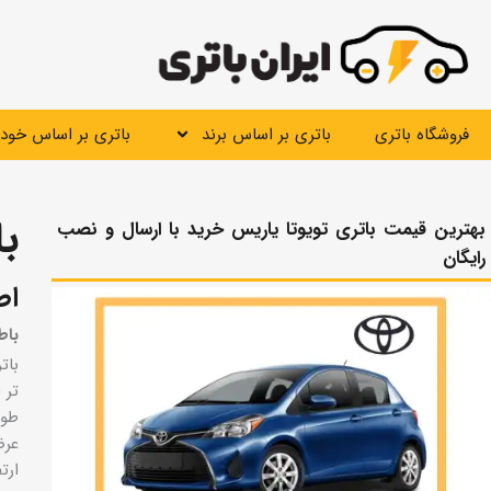
رش
ه
حتوا
فروشگاه باتری
باتری بر اساس برند
باتری بر اساس خودر
با
بهترین قیمت باتری تویوتا یاریس خرید با ارسال و نصب
رایگان
اط
باط
بات
تر از ۲۰۰۹ 
طول = 3
عرض = 
ارتفاع 