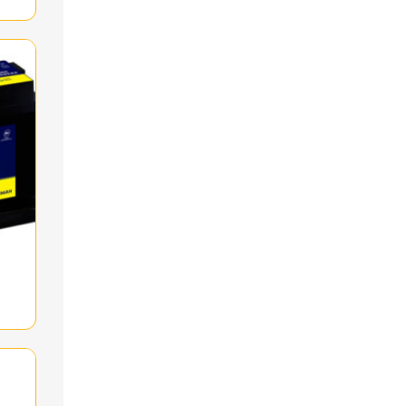
وایا باتری
باتری پورانکو
باتری دوون
باتری وایا