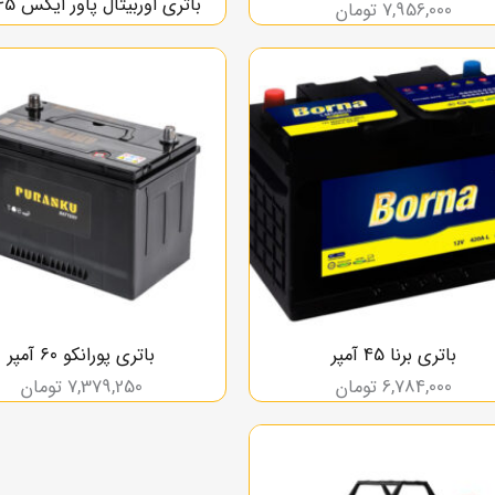
باتری اوربیتال پاور ایکس 45 آمپر
7,956,000
تومان
باتری برنا 45 آمپر
باتری پورانکو ۶۰ آمپر
6,784,000
تومان
7,379,250
تومان