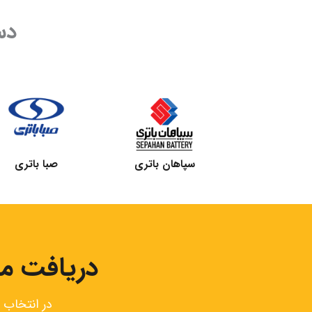
دس
سپاهان باتری
صبا باتری
دریافت مش
در انتخاب 