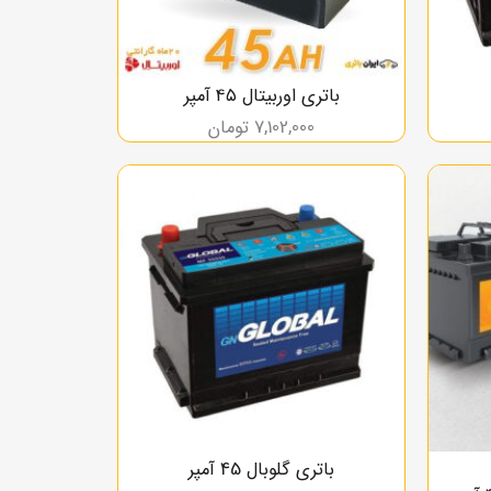
باتری اوربیتال ۴۵ آمپر
7,102,000
تومان
باتری گلوبال 45 آمپر