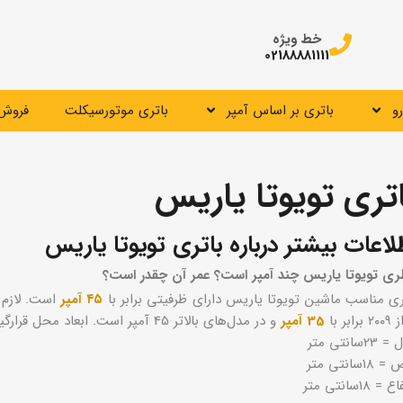
خط ویژه
02188881111
و
باتری بر اساس آمپر
باتری موتورسیکلت
فروش 
تری تویوتا یاریس
لاعات بیشتر درباره باتری تویوتا یاریس
ری تویوتا یاریس چند آمپر است؟ عمر آن چقدر است؟
ری مناسب ماشین تویوتا یاریس دارای ظرفیتی برابر با
۴۵ آمپر
است. لازم
برابر با
35 آمپر
و در مدل‌های بالاتر 45 آمپر است. ابعاد محل قرارگیری باتری تویوتا یاریس به شرح زیر است:
2سانتی متر
18سانتی متر
= 18سانتی متر