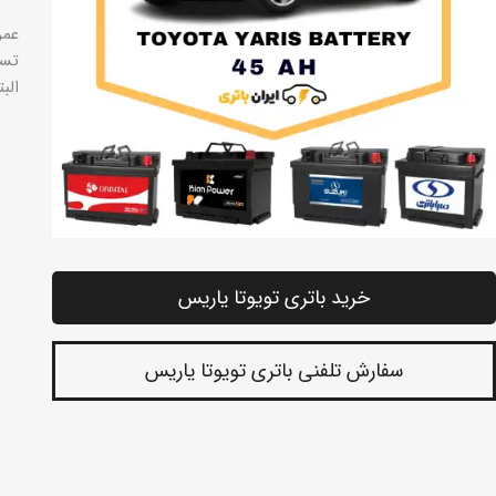
تست
الب
خرید باتری تویوتا یاریس
سفارش تلفنی باتری تویوتا یاریس