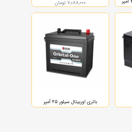
7,088,000
تومان
باتری اوربیتال سیلور ۴۵ آمپر