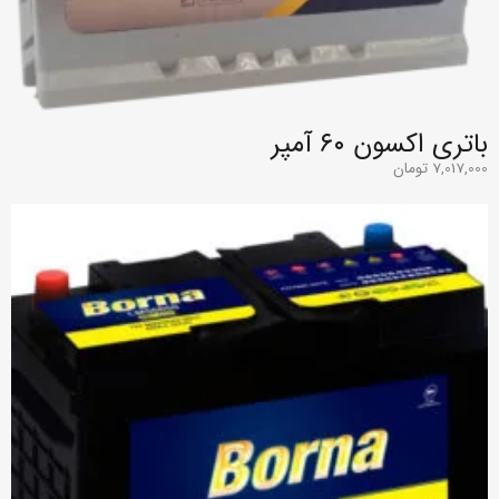
باتری اکسون ۶۰ آمپر
7,017,000
تومان