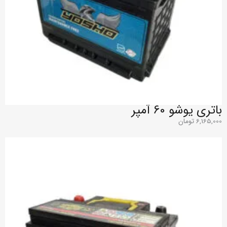
باتری یوشو 60 آمپر
6,165,000
تومان