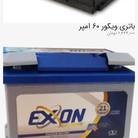
باتری ویگور 60 آمپر
6,444,000
تومان