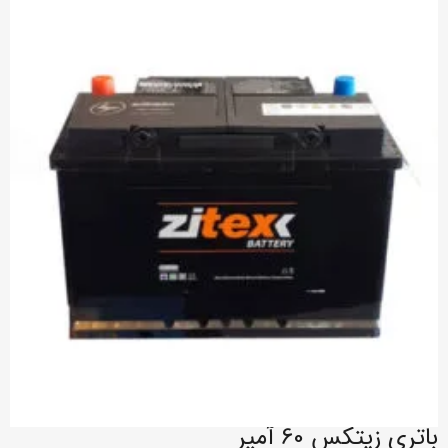
باتری زیتکس 60 آمپر