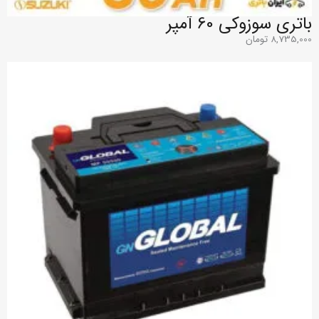
باتری سوزوکی 60 آمپر
8,735,000
تومان