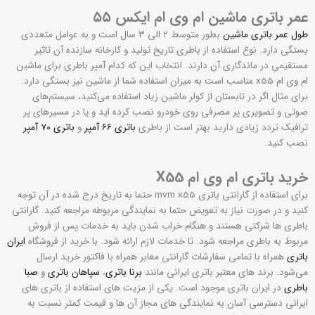
عمر باتری ماشین ام وی ام ایکس ۵۵
طول عمر باتری ماشین
بطور متوسط ۲ الی ۳ سال است و به عوامل متعددی
بستگی دارد. نوع استفاده از باطری تاریخ تولید و کارخانه سازنده آن تاثیر
مستقیمی در ماندگاری آن دارند. انتخاب این که کدام آمپر باطری برای ماشین
ام وی ام x55 مناسب است به میزان استفاده شما از ماشین نیز بستگی دارد.
برای مثال اگر در تابستان از کولر ماشین زیاد استفاده می‌کنید، سیستم‌های
صوتی و تصویری پر مصرفی روی خودرو نصب کرده اید و یا در مسیرهای پر
ترافیک تردد زیادی دارید بهتر است از باطری
باتری ۶۶ آمپر
و
باتری ۷۰ آمپر
نصب کنید.
خرید باتری ام وی ام X55
برای استفاده از گارانتی باتری mvm x55 حتما به تاریخ درج شده در آن توجه
کنید و در صورت نیاز به تعویض حتما به نمایندگی مربوطه مراجعه کنید. گارانتی
باطری ها شرکتی هستند و هنگام خراب شدن باید به خدمات پس از فروش
مربوط به باطری مراجعه شود. تا خدمات لازم ارائه شود. با خرید از فروشگاه
ایران
باتری
همراه با تمامی سفارشات گارانتی معابر همراه با فاکتور خرید ارسال
می‌شود. برند های معتبر باتری ایرانی مانند
برنا باتری
،
سپاهان باتری
و
صبا
باطری
در ایران باتری موجود است. یکی از مزیت های استفاده از باتری های
ایرانی دسترسی آسان به نمایندگی های مجاز آن ها و قیمت کمتر نسبت به