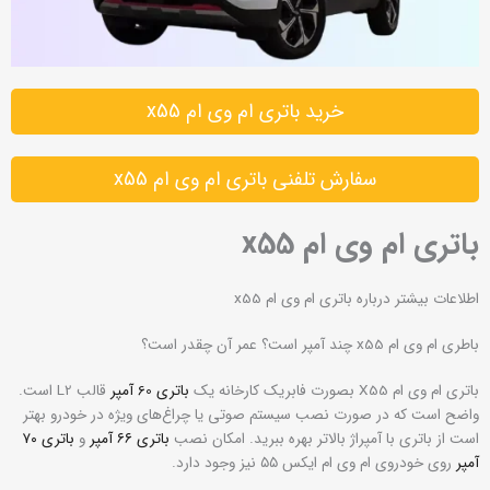
خرید باتری ام وی ام x55
سفارش تلفنی باتری ام وی ام x55
باتری ام وی ام x55
اطلاعات بیشتر درباره باتری ام وی ام x55
باطری ام وی ام x55 چند آمپر است؟ عمر آن چقدر است؟
باتری ام وی ام X55 بصورت فابریک کارخانه یک
باتری 60 آمپر
قالب L2 است.
واضح است که در صورت نصب سیستم صوتی یا چراغ‌های ویژه در خودرو بهتر
است از باتری با آمپراژ بالاتر بهره ببرید. امکان نصب
باتری ۶۶ آمپر
و
باتری ۷۰
آمپر
روی خودروی ام وی ام ایکس ۵۵ نیز وجود دارد.