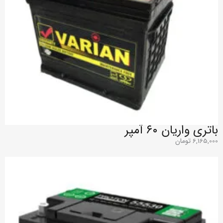
باتری واریان ۶۰ آمپر
6,165,000
تومان