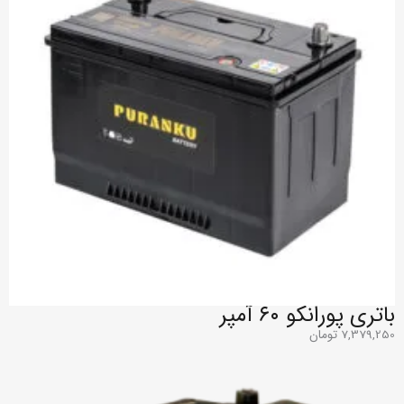
باتری پورانکو ۶۰ آمپر
7,379,250
تومان