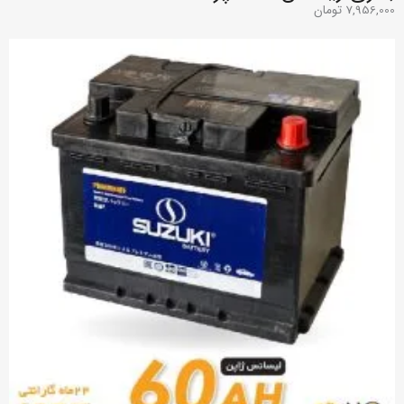
7,956,000
تومان