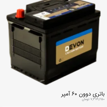
باتری دوون ۶۰ آمپر
7,379,250
تومان