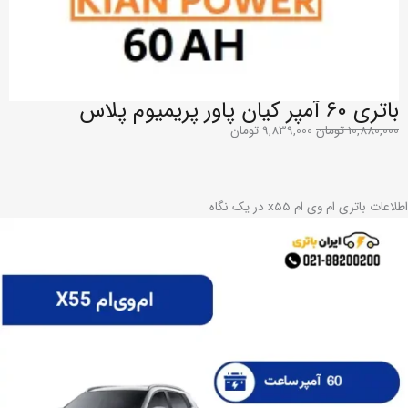
باتری 60 آمپر کیان پاور پریمیوم پلاس
10,880,000
تومان
9,839,000
تومان
اطلاعات باتری ام وی ام x55 در یک نگاه