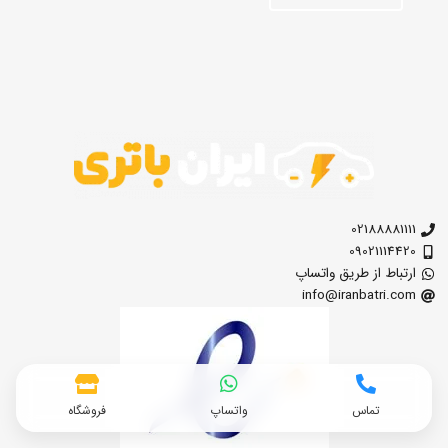
02188881111
09021114420
ارتباط از طریق واتساپ
info@iranbatri.com
تماس
واتساپ
فروشگاه