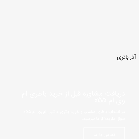
آذر باتری
دریافت مشاوره قبل از خرید باطری ام
وی ام x55
در انتخاب باطری مناسب و خرید باتری ماشین ام وی ام x55
سوال دارید؟ از ما بپرسید.
تماس با ما