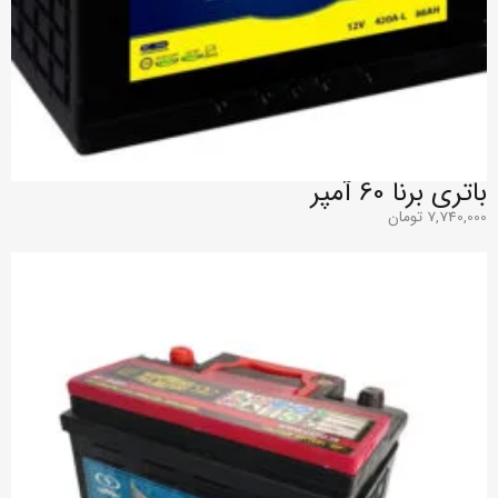
باتری برنا 60 آمپر
7,740,000
تومان