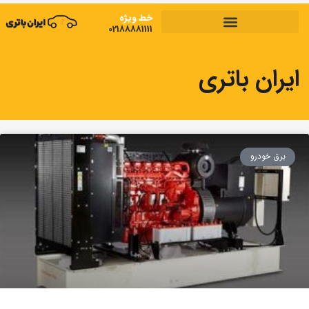
رش
خط ویژه
ه
02188881111
حتوا
وبلاگ
ایران باتری
برق خودرو