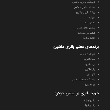
t
فروشگاه باتری ماشین
a
قیمت باطری ماشین
g
وبلاگ ایران باتری
r
درباره ما
a
تماس با ما
پرسش‌های متداول
m
قوانین و مقررات
نقشه سایت
برندهای معتبر باتری ماشین
سپاهان باتری
صبا باطری
برنا باتری
وایا باتری
آذر باتری
پاسارگاد صنعت باتری
دورنا باتری
خرید باتری بر اساس خودرو
باتری پراید
باتری تیبا