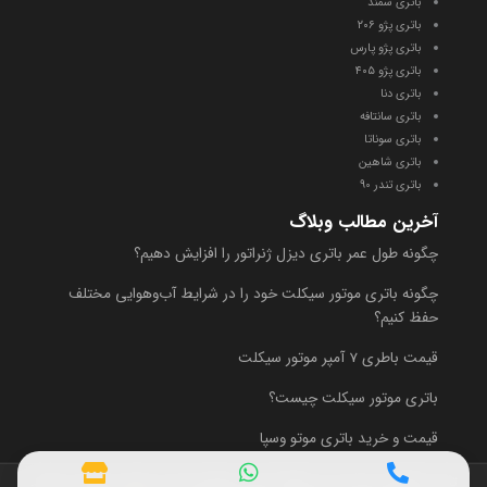
باتری سمند
باتری پژو
۲۰۶
باتری پ
ژو پارس
باتری پژو ۴
۰۵
باتری دنا
باتری سانتافه
باتری سوناتا
باتری شاهین
باتری تندر 90
آخرین مطالب وبلاگ
چگونه طول عمر باتری دیزل ژنراتور را افزایش دهیم؟
چگونه باتری موتور سیکلت خود را در شرایط آب‌وهوایی مختلف
حفظ کنیم؟
قیمت باطری 7 آمپر موتور سیکلت
باتری موتور سیکلت چیست؟
قیمت و خرید باتری موتو وسپا
تمامي كالاها و خدمات اين پایگاه دارای مجوزهاي لازم از مراجع مربوطه مي‌باشد.